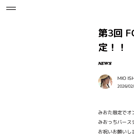
第3回 
定！！
NEWS
MIO IS
2026/02/
みおた限定でオ
みおっちバース
お祝いお願いし