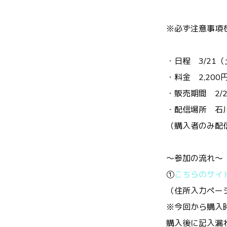
※必ず注意事項
・日程 3/21（
・料金 2,200
・販売期間 2/21
・配信場所 石川澪
（購入者のみ配
〜参加の流れ〜
①
こちらのサイ
（
住所入力ペー
※今回から購入
購入後に記入漏