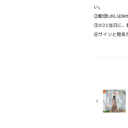
い。
②配信URLはB
③3/21当日に
④サインと宛名